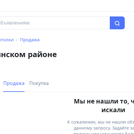
отолки
Продажа
инском районе
Продажа
Покупка
Мы не нашли то, 
искали
К сожалению, мы не нашли об
данному запросу. Задайте з
другому или установите бол