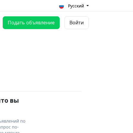
Русский
Подать объявление
Войти
что вы
ъявлений по
апрос по-
ее мягкие