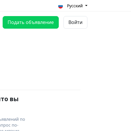
Русский
Подать объявление
Войти
что вы
ъявлений по
апрос по-
ее мягкие