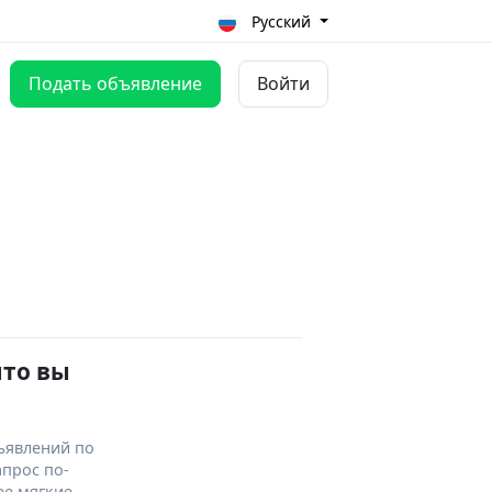
Русский
Подать объявление
Войти
что вы
ъявлений по
апрос по-
ее мягкие