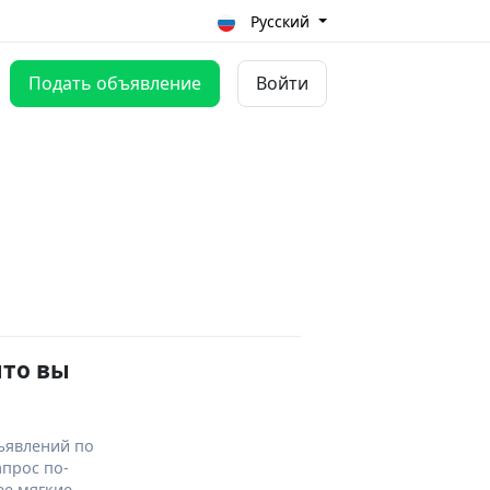
Русский
Подать объявление
Войти
что вы
ъявлений по
апрос по-
ее мягкие