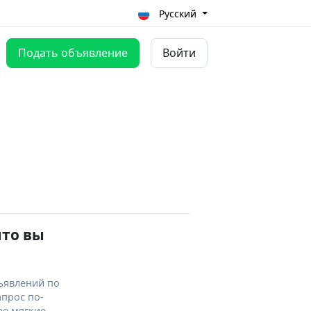
Русский
Подать объявление
Войти
что вы
ъявлений по
апрос по-
ее мягкие