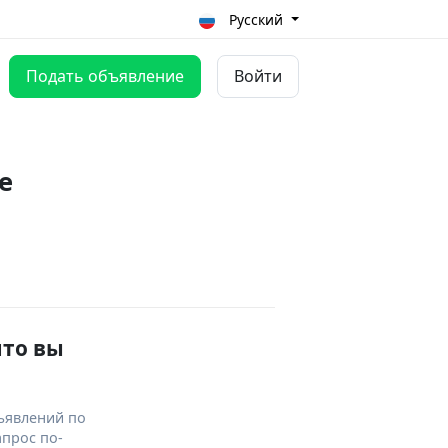
Русский
Подать объявление
Войти
е
что вы
ъявлений по
апрос по-