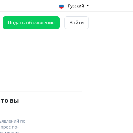
Русский
Подать объявление
Войти
что вы
ъявлений по
апрос по-
ее мягкие