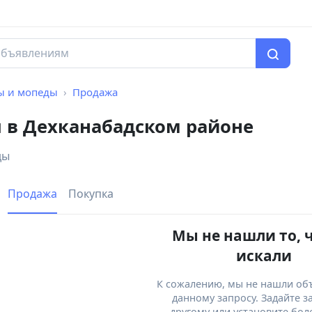
ы и мопеды
Продажа
 в Дехканабадском районе
ды
Продажа
Покупка
Мы не нашли то, 
искали
К сожалению, мы не нашли об
данному запросу. Задайте з
другому или установите бол