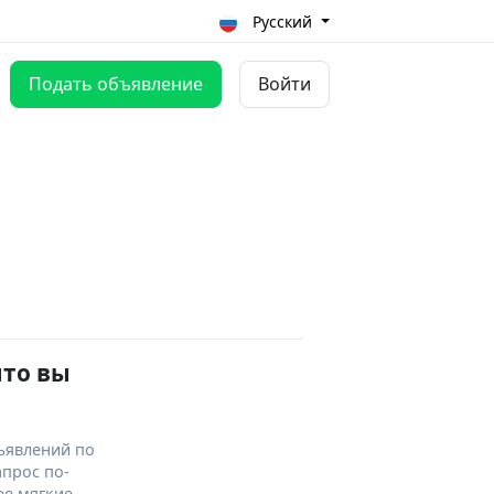
Русский
Подать объявление
Войти
что вы
ъявлений по
апрос по-
ее мягкие