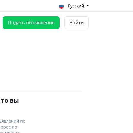
Русский
Подать объявление
Войти
что вы
ъявлений по
апрос по-
ее мягкие