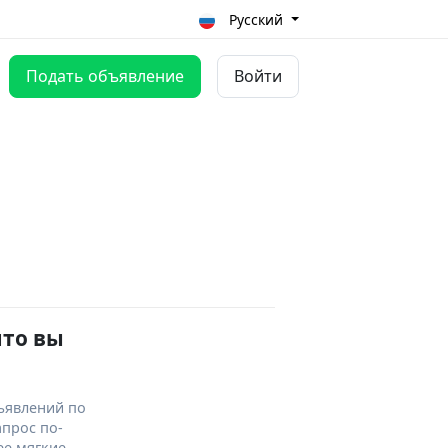
Русский
Подать объявление
Войти
что вы
ъявлений по
апрос по-
ее мягкие