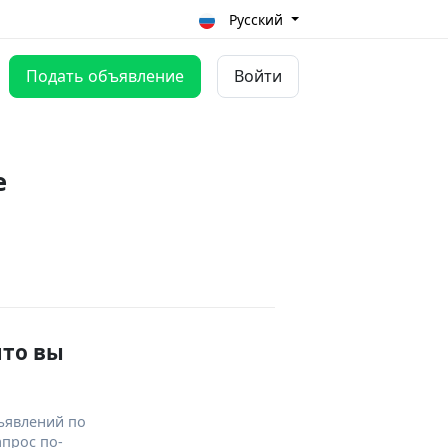
Русский
Подать объявление
Войти
е
что вы
ъявлений по
апрос по-