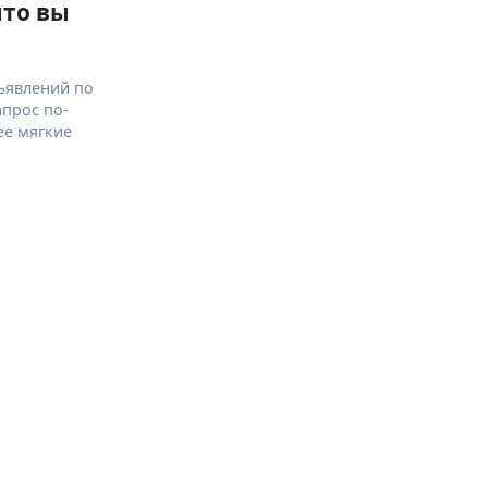
что вы
ъявлений по
апрос по-
ее мягкие