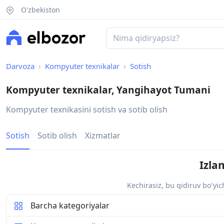
O'zbekiston
Darvoza
Kompyuter texnikalar
Sotish
Kompyuter texnikalar, Yangihayot Tumani
Kompyuter texnikasini sotish va sotib olish
Sotish
Sotib olish
Xizmatlar
Izla
Kechirasiz, bu qidiruv bo‘yi
Barcha kategoriyalar