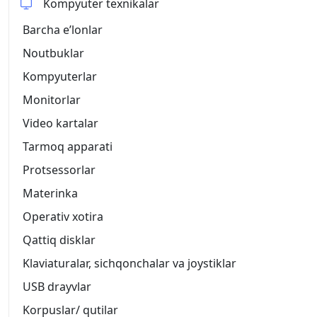
Kompyuter texnikalar
Barcha eʼlonlar
Noutbuklar
Kompyuterlar
Monitorlar
Video kartalar
Tarmoq apparati
Protsessorlar
Materinka
Operativ xotira
Qattiq disklar
Klaviaturalar, sichqonchalar va joystiklar
USB drayvlar
Korpuslar/ qutilar