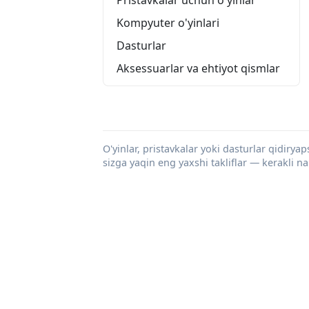
Kompyuter o'yinlari
Dasturlar
Aksessuarlar va ehtiyot qismlar
O'yinlar, pristavkalar yoki dasturlar qidiryap
sizga yaqin eng yaxshi takliflar — kerakli n