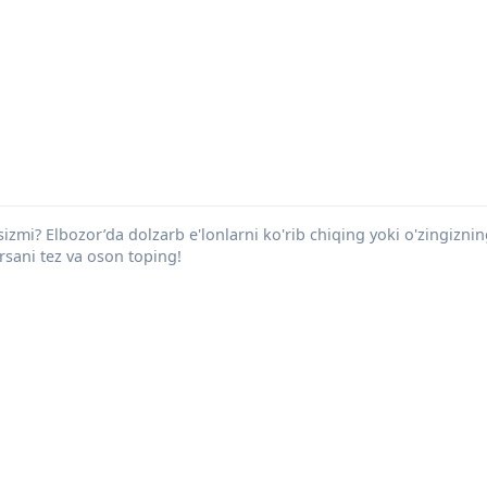
sizmi? Elbozor’da dolzarb e'lonlarni ko'rib chiqing yoki o'zingiznin
arsani tez va oson toping!