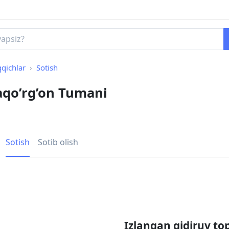
qqichlar
Sotish
raqo’rg’on Tumani
Sotish
Sotib olish
Izlangan qidiruv to