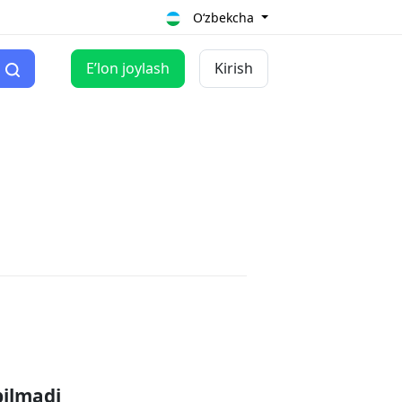
O‘zbekcha
Eʼlon joylash
Kirish
pilmadi