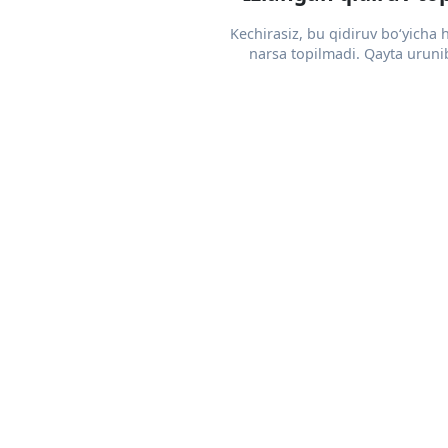
Kechirasiz, bu qidiruv bo‘yicha
narsa topilmadi. Qayta urunib