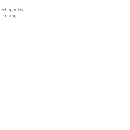
 hech qanday
 ko‘ring!