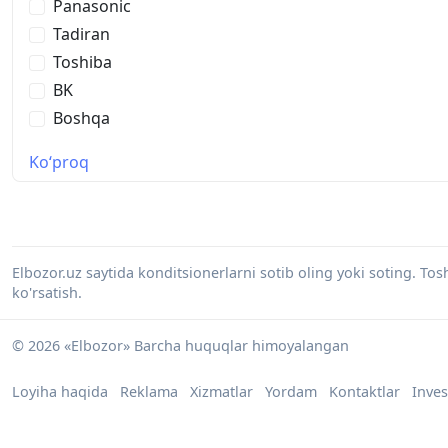
Panasonic
Tadiran
Toshiba
BK
Boshqa
Ko‘proq
Elbozor.uz saytida konditsionerlarni sotib oling yoki soting. To
ko'rsatish.
© 2026 «Elbozor» Barcha huquqlar himoyalangan
Loyiha haqida
Reklama
Xizmatlar
Yordam
Kontaktlar
Inves