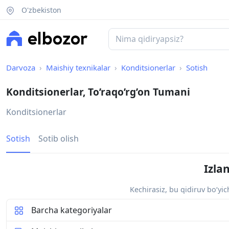
O'zbekiston
Darvoza
Maishiy texnikalar
Konditsionerlar
Sotish
Konditsionerlar, To’raqo’rg’on Tumani
Konditsionerlar
Sotish
Sotib olish
Izla
Kechirasiz, bu qidiruv bo‘yi
Barcha kategoriyalar