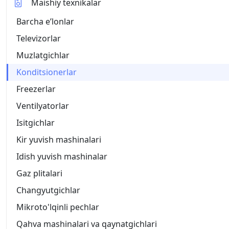
Maishiy texnikalar
Barcha eʼlonlar
Televizorlar
Muzlatgichlar
Konditsionerlar
Freezerlar
Ventilyatorlar
Isitgichlar
Kir yuvish mashinalari
Idish yuvish mashinalar
Gaz plitalari
Changyutgichlar
Mikroto'lqinli pechlar
Qahva mashinalari va qaynatgichlari