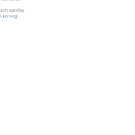
 hech qanday
 ko‘ring!