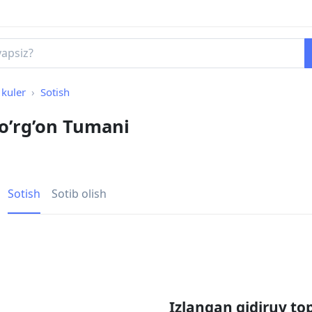
kuler
Sotish
qo’rg’on Tumani
Sotish
Sotib olish
Izlangan qidiruv to