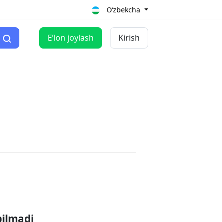
O‘zbekcha
Eʼlon joylash
Kirish
pilmadi