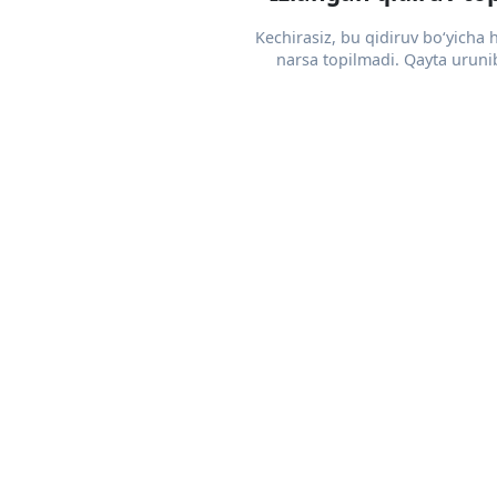
Kechirasiz, bu qidiruv bo‘yicha
narsa topilmadi. Qayta urunib