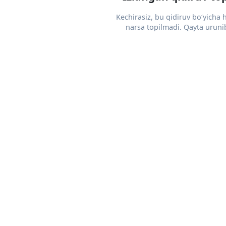
Kechirasiz, bu qidiruv bo‘yicha
narsa topilmadi. Qayta urunib