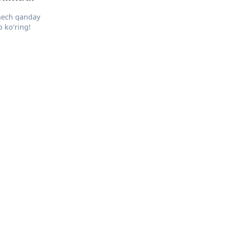
 hech qanday
 ko‘ring!