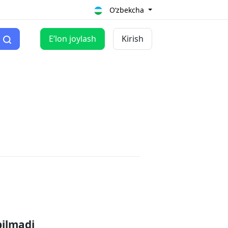
O‘zbekcha
Eʼlon joylash
Kirish
pilmadi