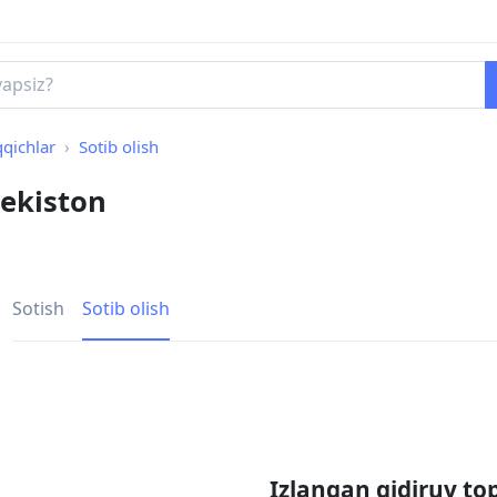
qqichlar
Sotib olish
bekiston
Sotish
Sotib olish
Izlangan qidiruv to