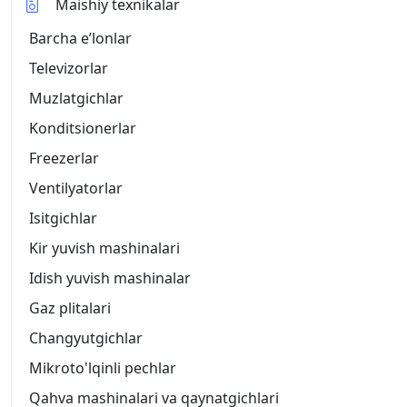
Maishiy texnikalar
Barcha eʼlonlar
Televizorlar
Muzlatgichlar
Konditsionerlar
Freezerlar
Ventilyatorlar
Isitgichlar
Kir yuvish mashinalari
Idish yuvish mashinalar
Gaz plitalari
Changyutgichlar
Mikroto'lqinli pechlar
Qahva mashinalari va qaynatgichlari