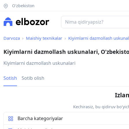
O'zbekiston
Darvoza
Maishiy texnikalar
Kiyimlarni dazmollash uskunal
Kiyimlarni dazmollash uskunalari, O'zbekist
Kiyimlarni dazmollash uskunalari
Sotish
Sotib olish
Izla
Kechirasiz, bu qidiruv bo‘yi
Barcha kategoriyalar