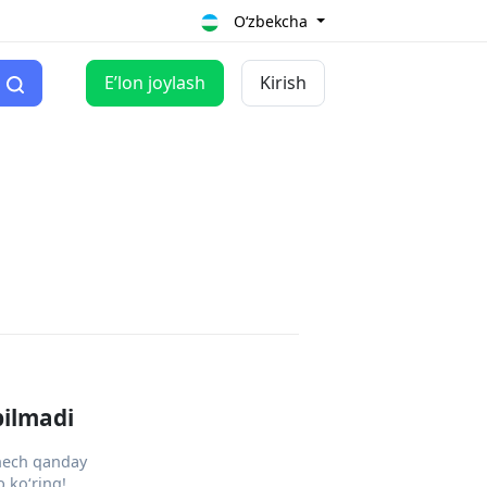
O‘zbekcha
Eʼlon joylash
Kirish
pilmadi
 hech qanday
 ko‘ring!