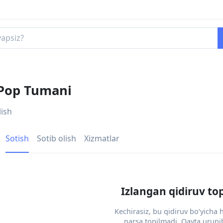
 Pop Tumani
lish
Sotish
Sotib olish
Xizmatlar
Izlangan qidiruv to
Kechirasiz, bu qidiruv bo‘yicha
narsa topilmadi. Qayta urunib