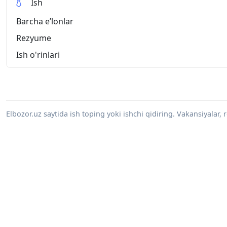
Ish
Barcha eʼlonlar
Rezyume
Ish o'rinlari
Elbozor.uz saytida ish toping yoki ishchi qidiring. Vakansiyalar, 