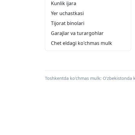
Kunlik ijara
Yer uchastkasi
Tijorat binolari
Garajlar va turargohlar
Chet eldagi ko'chmas mulk
Toshkentda ko'chmas mulk: O'zbekistonda ko'ch