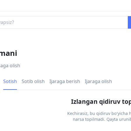
umani
raga olish
Sotish
Sotib olish
Ijaraga berish
Ijaraga olish
Izlangan qidiruv to
Kechirasiz, bu qidiruv bo‘yicha
narsa topilmadi. Qayta urunib