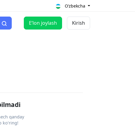
O‘zbekcha
Eʼlon joylash
Kirish
pilmadi
 hech qanday
 ko‘ring!