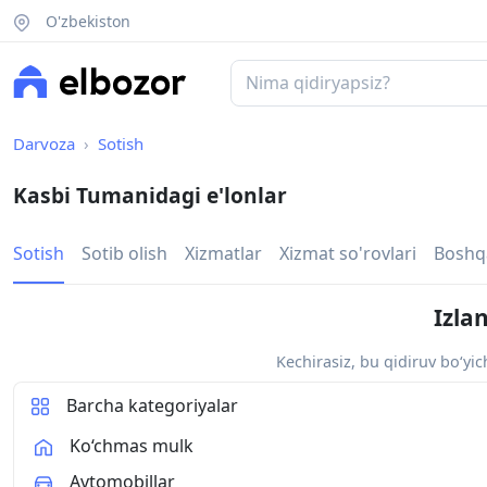
O'zbekiston
Darvoza
Sotish
Kasbi Tumanidagi e'lonlar
Sotish
Sotib olish
Xizmatlar
Xizmat so'rovlari
Boshq
Izla
Kechirasiz, bu qidiruv bo‘yi
Barcha kategoriyalar
Ko‘chmas mulk
Avtomobillar