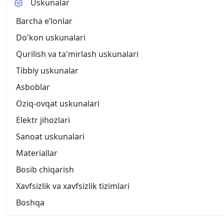
Uskunalar
Barcha eʼlonlar
Do'kon uskunalari
Qurilish va ta'mirlash uskunalari
Tibbiy uskunalar
Asboblar
Oziq-ovqat uskunalari
Elektr jihozlari
Sanoat uskunalari
Materiallar
Bosib chiqarish
Xavfsizlik va xavfsizlik tizimlari
Boshqa