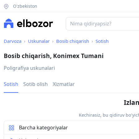
O'zbekiston
Darvoza
Uskunalar
Bosib chiqarish
Sotish
Bosib chiqarish, Konimex Tumani
Poligrafiya uskunalari
Sotish
Sotib olish
Xizmatlar
Izla
Kechirasiz, bu qidiruv bo‘yi
Barcha kategoriyalar