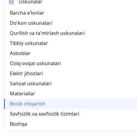
Uskunalar
Barcha eʼlonlar
Do'kon uskunalari
Qurilish va ta'mirlash uskunalari
Tibbiy uskunalar
Asboblar
Oziq-ovqat uskunalari
Elektr jihozlari
Sanoat uskunalari
Materiallar
Bosib chiqarish
Xavfsizlik va xavfsizlik tizimlari
Boshqa