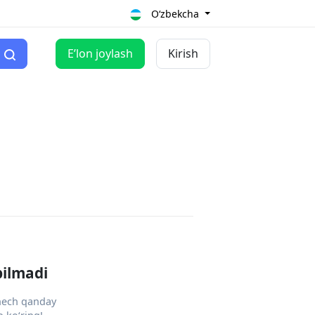
O‘zbekcha
Eʼlon joylash
Kirish
pilmadi
 hech qanday