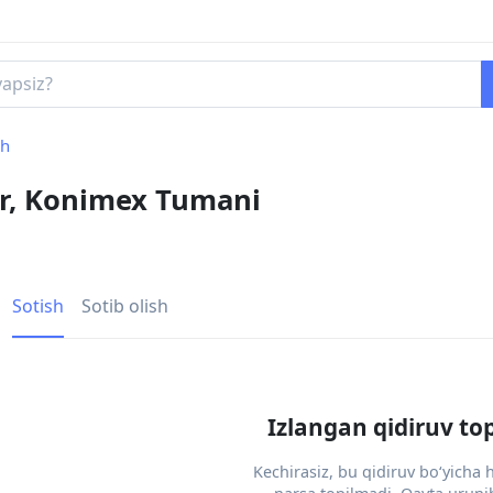
sh
ar, Konimex Tumani
Sotish
Sotib olish
Izlangan qidiruv to
Kechirasiz, bu qidiruv bo‘yicha