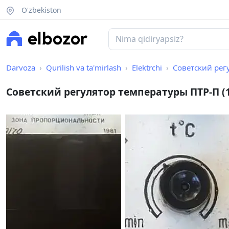
O'zbekiston
Darvoza
Qurilish va ta'mirlash
Elektrchi
Советский регу
Советский регулятор температуры ПТР-П (19