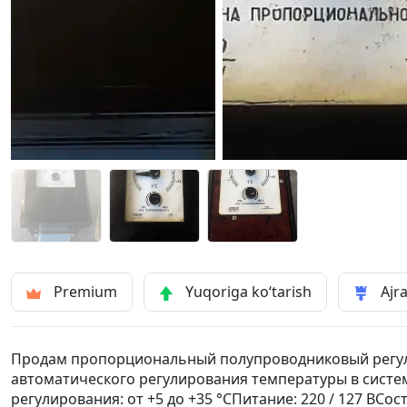
Premium
Yuqoriga ko‘tarish
Ajra
Продам пропорциональный полупроводниковый регулят
автоматического регулирования температуры в систе
регулирования: от +5 до +35 °CПитание: 220 / 127 ВСо