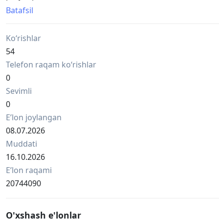
назначению не проверялся.Комплектация: только сам 
Batafsil
коллекционеров советской техники, любителей винтаж
Ko‘rishlar
54
Telefon raqam ko‘rishlar
0
Sevimli
0
Eʼlon joylangan
08.07.2026
Muddati
16.10.2026
Eʼlon raqami
20744090
O'xshash e'lonlar