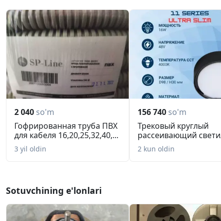
2 040
so'm
156 740
so'm
Гофрированная труба ПВХ
Трековый круглый
для кабеля 16,20,25,32,40,...
рассеивающий свети
11 SERIES...
3 yil oldin
2 kun oldin
Sotuvchining e'lonlari