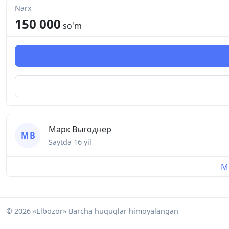
Narx
150 000
so'm
Марк Выгоднер
М В
Saytda
16 yil
Mu
© 2026 «Elbozor» Barcha huquqlar himoyalangan