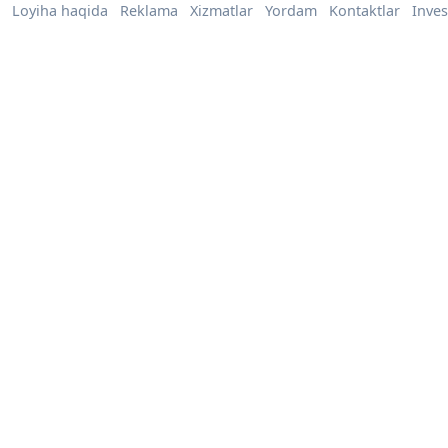
Loyiha haqida
Reklama
Xizmatlar
Yordam
Kontaktlar
Inves