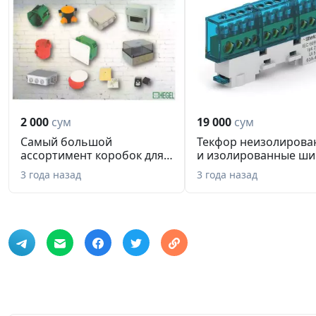
2 000
сум
19 000
сум
Самый большой
Текфор неизолирова
ассортимент коробок для
и изолированные ш
электромонта...
ноль
3 года назад
3 года назад