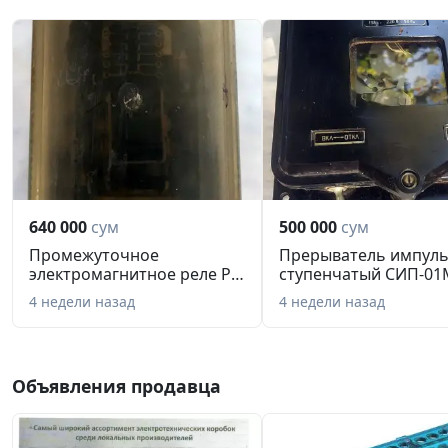
640 000
сум
500 000
сум
Промежуточное
Прерыватель импул
электромагнитное реле РП
ступенчатый СИП-01
23 УХЛ4
220В (Н...
4 недели назад
4 недели назад
Объявления продавца