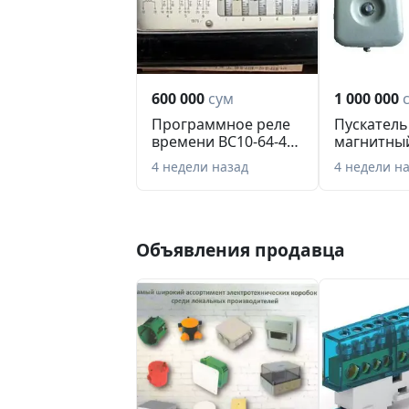
600 000
сум
1 000 000
Программное реле
Пускатель
времени ВС10-64-4
магнитны
У4 (Новое с хра...
2шт
4 недели назад
4 недели н
Объявления продавца