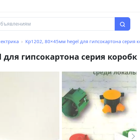
лектрика
Кр1202, 80×45мм hegel для гипсокартона серия короб
l для гипсокартона серия короб