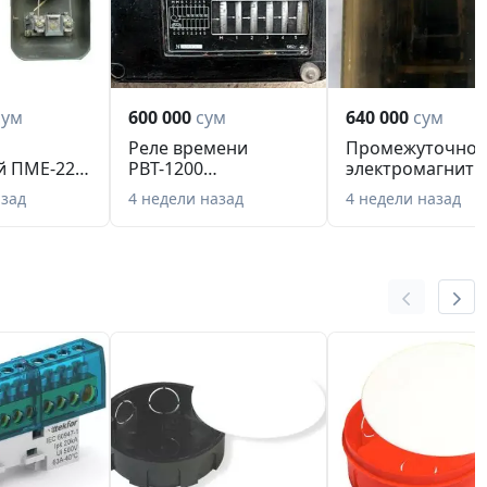
сум
600 000
сум
640 000
сум
Реле времени
Промежуточное
й ПМЕ-222
РВТ-1200
электромагнитн
многоцепное
реле РП 23 УХЛ4
азад
4 недели назад
4 недели назад
моторное