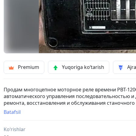
Premium
Yuqoriga ko‘tarish
Ajra
Продам многоцепное моторное реле времени РВТ-120
автоматического управления последовательностью и 
ремонта, восстановления и обслуживания станочного 
оборудования советского и постсоветского производс
Batafsil
Ko‘rishlar