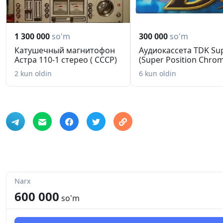
1 300 000
so'm
300 000
so'm
Катушечный магнитофон
Аудиокассета TDK Su
Астра 110-1 стерео ( СССР)
(Super Position Chro
2 kun oldin
6 kun oldin
Narx
600 000
so'm