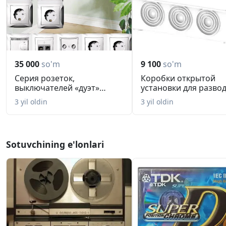
35 000
so'm
9 100
so'm
Серия розеток,
Коробки открытой
выключателей «дуэт»
установки для разво
шнейдр электрик...
кабеля кр2...
3 yil oldin
3 yil oldin
Sotuvchining e'lonlari