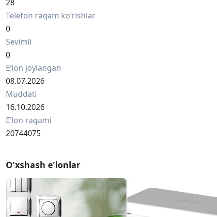
28
Telefon raqam ko‘rishlar
0
Sevimli
0
Eʼlon joylangan
08.07.2026
Muddati
16.10.2026
Eʼlon raqami
20744075
O'xshash e'lonlar