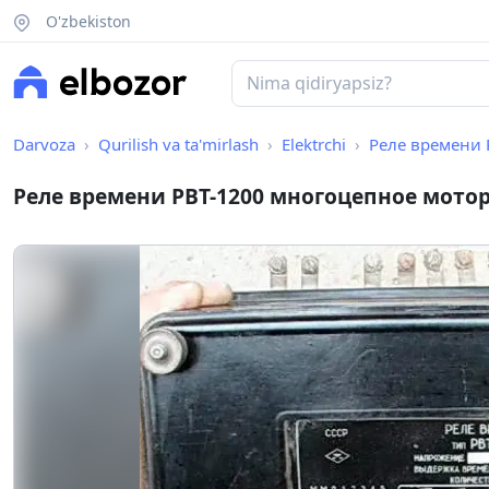
O'zbekiston
Darvoza
Qurilish va ta'mirlash
Elektrchi
Реле времени 
Реле времени РВТ-1200 многоцепное мото