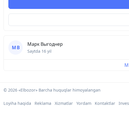
Марк Выгоднер
М В
Saytda
16 yil
Mu
© 2026 «Elbozor» Barcha huquqlar himoyalangan
Loyiha haqida
Reklama
Xizmatlar
Yordam
Kontaktlar
Inves