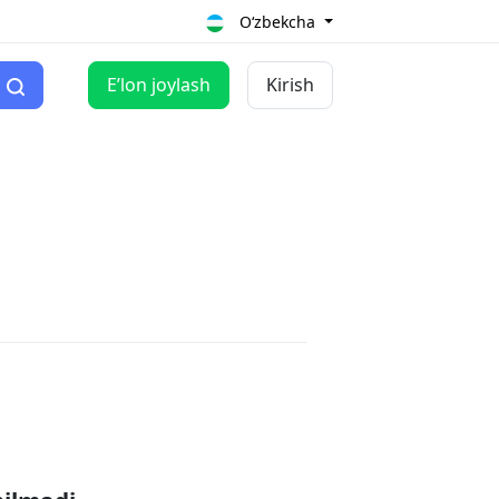
O‘zbekcha
Eʼlon joylash
Kirish