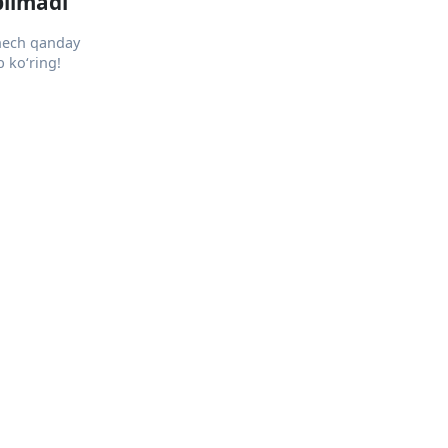
pilmadi
 hech qanday
 ko‘ring!