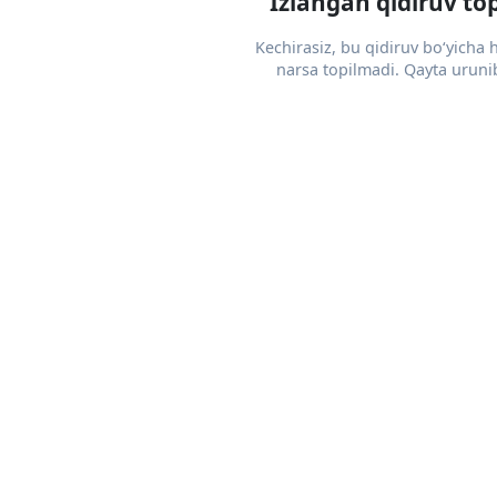
Izlangan qidiruv to
Kechirasiz, bu qidiruv bo‘yicha
narsa topilmadi. Qayta urunib