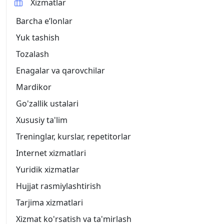
Xizmatlar
Barcha eʼlonlar
Yuk tashish
Tozalash
Enagalar va qarovchilar
Mardikor
Go'zallik ustalari
Xususiy ta'lim
Treninglar, kurslar, repetitorlar
Internet xizmatlari
Yuridik xizmatlar
Hujjat rasmiylashtirish
Tarjima xizmatlari
Xizmat ko'rsatish va ta'mirlash