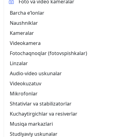
Foto va video kameralar
Barcha eʼlonlar
Naushniklar
Kameralar
Videokamera
Fotochaqnoqlar (fotovspishkalar)
Linzalar
Audio-video uskunalar
Videokuzatuv
Mikrofonlar
Shtativlar va stabilizatorlar
Kuchaytirgichlar va resiverlar
Musiqa markazlari
Studiyaviy uskunalar