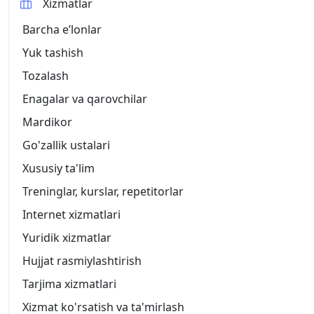
Xizmatlar
Barcha eʼlonlar
Yuk tashish
Tozalash
Enagalar va qarovchilar
Mardikor
Go'zallik ustalari
Xususiy ta'lim
Treninglar, kurslar, repetitorlar
Internet xizmatlari
Yuridik xizmatlar
Hujjat rasmiylashtirish
Tarjima xizmatlari
Xizmat ko'rsatish va ta'mirlash