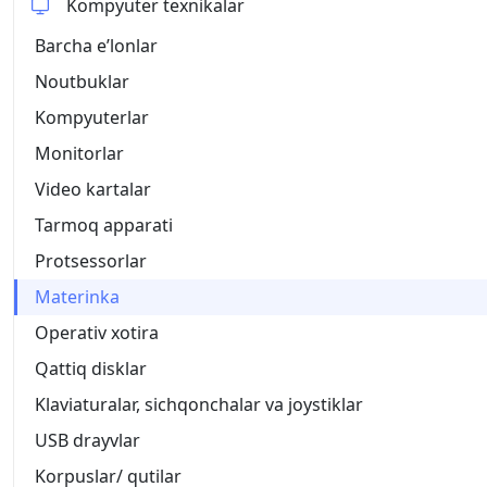
Kompyuter texnikalar
Barcha eʼlonlar
Noutbuklar
Kompyuterlar
Monitorlar
Video kartalar
Tarmoq apparati
Protsessorlar
Materinka
Operativ xotira
Qattiq disklar
Klaviaturalar, sichqonchalar va joystiklar
USB drayvlar
Korpuslar/ qutilar