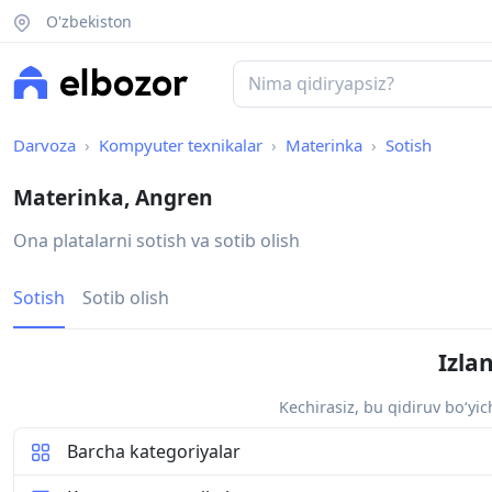
O'zbekiston
Darvoza
Kompyuter texnikalar
Materinka
Sotish
Materinka, Angren
Ona platalarni sotish va sotib olish
Sotish
Sotib olish
Izla
Kechirasiz, bu qidiruv bo‘yi
Barcha kategoriyalar