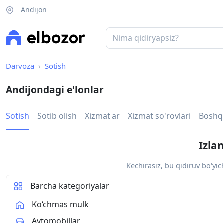
Andijon
Darvoza
Sotish
Andijondagi e'lonlar
Sotish
Sotib olish
Xizmatlar
Xizmat so'rovlari
Boshq
Izla
Kechirasiz, bu qidiruv bo‘yi
Barcha kategoriyalar
Ko‘chmas mulk
Avtomobillar