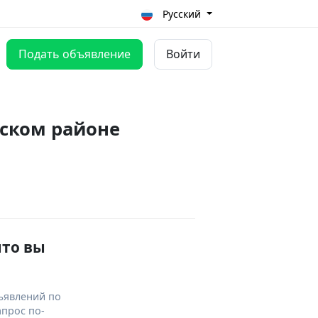
Русский
Подать объявление
Войти
дском районе
что вы
ъявлений по
апрос по-