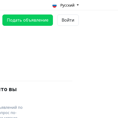
Русский
Подать объявление
Войти
что вы
ъявлений по
апрос по-
ее мягкие