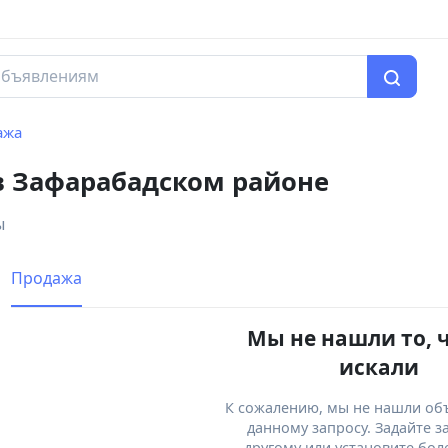
ажа
в Зафарабадском районе
ы
Продажа
Мы не нашли то, 
искали
К сожалению, мы не нашли об
данному запросу. Задайте з
другому или установите бол