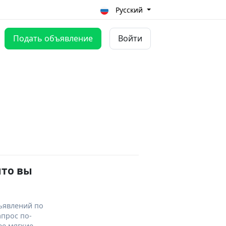
Русский
Подать объявление
Войти
что вы
ъявлений по
апрос по-
ее мягкие