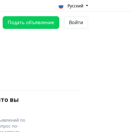
Русский
Подать объявление
Войти
что вы
ъявлений по
апрос по-
ее мягкие