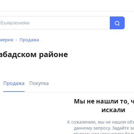
мерия
Продажа
абадском районе
Продажа
Покупка
Мы не нашли то, 
искали
К сожалению, мы не нашли об
данному запросу. Задайте з
другому или установите бол