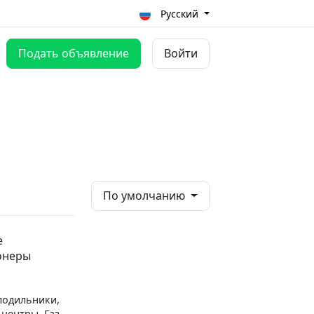
Русский
Подать объявление
Войти
По умолчанию
е
онеры
лодильники,
центры. Газ