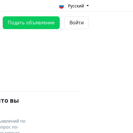
Русский
Подать объявление
Войти
что вы
ъявлений по
апрос по-
ее мягкие