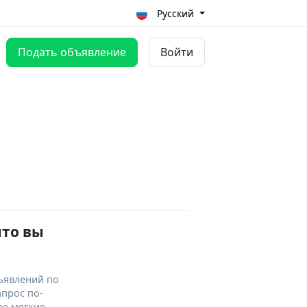
Русский
Подать объявление
Войти
что вы
ъявлений по
апрос по-
ее мягкие