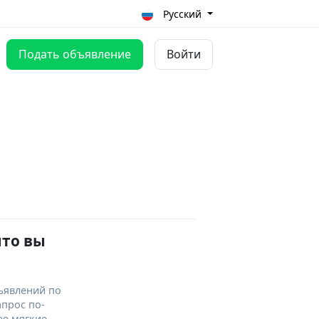
Русский
Подать объявление
Войти
что вы
ъявлений по
апрос по-
ее мягкие