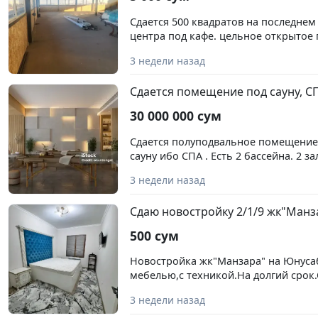
Сдается 500 квадратов на последнем
центра под кафе. цельное открытое
по всему периметру, получится шика
3 недели назад
видом на город и горы
Сдается помещение под сауну, С
30 000 000 сум
Сдается полуподвальное помещение 4
сауну ибо СПА . Есть 2 бассейна. 2 за
предусмотрены. требуется ремонт. 
3 недели назад
Шампанских вин, Паркентский рыно
договорная,
Сдаю новостройку 2/1/9 жк"Ман
500 сум
Новостройка жк"Манзара" на Юнуса
мебелью,с техникой.На долгий срок
коммунальных.Услуга риэлтора 50%.
3 недели назад
трц"Хайт товн сити".