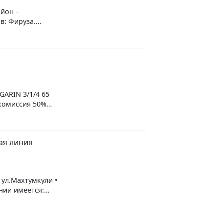
айон –
в: Фируза.
нат – 1 . Этаж – 7.
сание – Мебель,
е: Ремонт. Цена –
GARIN 3/1/4 65
 комиссия 50%
ая линия
 ул.Махтумкули •
нии имеется:
 кухня-столовая,
 Цена указана