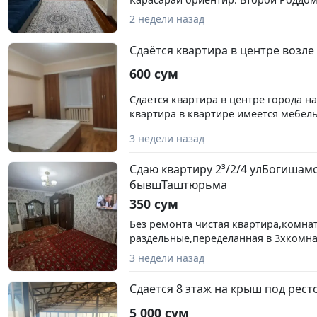
Хастимом колличество комнат: 3 эта
2 недели назад
дома: 4 общая площадь дома: 75м² 
ЦЕНА: 400у.е. (+коммуналка) Квартир
Сдаётся квартира в центре возле
срок, только семейным, но без мале
домашних животных. СТУДЕНТОВ П
600 сум
БЕСПОКОИТЬ! Звоните: +998(90)805-0
Сдаётся квартира в центре города н
квартира в квартире имеется мебель
стиральная машина, холодильник и 
3 недели назад
все вопросы по телефону
Сдаю квартиру 2³/2/4 улБогишам
бывшТаштюрьма
350 сум
Без ремонта чистая квартира,комна
раздельные,переделанная в 3хкомна
мебелью,с техникой-
3 недели назад
телевизор,холодильник,кондиционер
семьи на долгий срок.Оплата комму
Сдается 8 этаж на крыш под рест
риэлтора 50%.Ориентир бывшая Та
5 000 сум