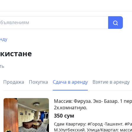
енду
кистане
ть
Продажа
Покупка
Сдача в аренду
Взятие в аренду
Массив: Фируза. Эко- Базар. 1 пер
2х.комнатную.
350 сум
Сдам Квартиру: #Город -Ташкент. #Р
М.Улугбекский. Улица/Квартал: масси