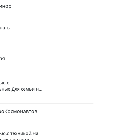
Минор
мнаты
.Ориентир метро
ая
ью,с
ьные.Для семьи на
лата
.Ориентир
троКосмонавтов
ью,с техникой.На
слуга риэлтора