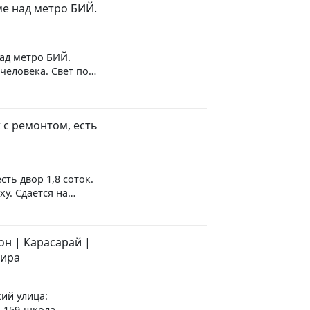
ра 50% от одного
ме над метро БИЙ.
над метро БИЙ.
человека. Свет по
ние. В квартире
Шкаф Ковры
пим по предоплате.
 с ремонтом, есть
куратня квартира с
и зимой.
сть двор 1,8 соток.
у. Сдается на
ом FrankFort Hotel
kent) и IT park
ься. КОтеедж
он | Карасарай |
тира
ий улица:
,159-школа,