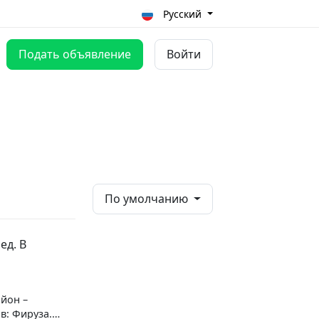
Русский
Подать объявление
Войти
По умолчанию
ед. В
айон –
в: Фируза.