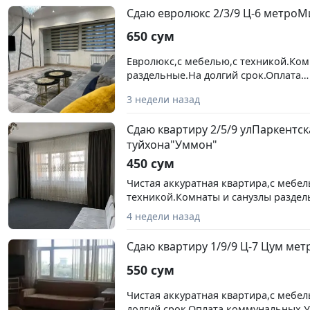
Сдаю евролюкс 2/3/9 Ц-6 метро
650 сум
Евролюкс,с мебелью,с техникой.Ко
раздельные.На долгий срок.Оплата
коммунальных.Услуга риэлтора 50%
3 недели назад
Минор.
Сдаю квартиру 2/5/9 улПаркентск
туйхона"Уммон"
450 сум
Чистая аккуратная квартира,с мебел
техникой.Комнаты и санузлы раздел
долгий срок.Без маленьких детей.Оп
4 недели назад
коммунальных.Услуга риэлтора 50%
Паркентская туйхона "Уммон".
Сдаю квартиру 1/9/9 Ц-7 Цум ме
550 сум
Чистая аккуратная квартира,с мебел
долгий срок.Оплата коммунальных.У