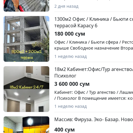
Ориентир: Институт Гинекологии. Ком
2 дня назад
2х.комнатную. Этаж – 1. Этажность – 
Описание – Мебель, техника.(Стирал
1300м2 Офис / Клиника / Бьюти с
Состояние: Ремонт. Цена – 350 у.е. 
террасой Карасу 6
180 000 сум
Офис / Клиника / Бьюти сфера / Рест
крыше Свободное назначение Вторая
Ориентир: Карасу 6 • Open space, • Эта
1 неделю назад
Площадь: 1100м2+ 200м2 терраса • В
4,5м 1й этаж, остальные по 3м Базо
18м2 Кабинет:Офис/Тур агенств
концепцию, лифт за счёт арендодате
Психолог
1м2 Комиссия риэлтора 50% от стои
3 600 000 сум
месяца аренды
Кабинет: Офис / Тур агенство / Лашм
/ Психолог В помещение имеется: к
с/у с душевой, доступ 24/7 Ориентир
1 неделю назад
рынок Первая линия 2й этаж отдель
Комиссия риэлтора 50% от одного м
Массив: Фируза. Эко- Базар. Нов
400 сум