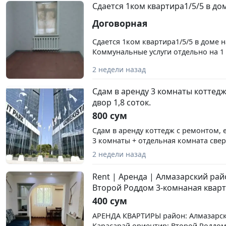
включительно НДС Комиссия риэлто
Сдается 1ком квартира1/5/5 в до
месяца аренды
Договорная
Сдается 1ком квартира1/5/5 в доме 
Коммунальные услуги отдельно на 1 
счётчику. Очень удобное расположе
2 недели назад
есть : Кровать Кухня Холодильник 
тумбочка стиральную машинку доку
Сдам в аренду 3 комнаты коттедж
Сан узел совмещен (душ + туалет) Ак
двор 1,8 соток.
хорошими соседями. Уютно , тепло 
800 сум
Сдам в аренду коттедж с ремонтом, е
3 комнаты + отдельная комната сверх
долгий срок работающим людям. Ряд
2 недели назад
and Spa (Ne'mat Street 4, 100160, Tash
Также есть гараж. Можно договорит
Rent | Аренда | Алмазарский рай
находится на улице Немат
Второй Роддом 3-комнаная квар
400 сум
АРЕНДА КВАРТИРЫ район: Алмазарск
Карасарай ориентир: Второй Роддом