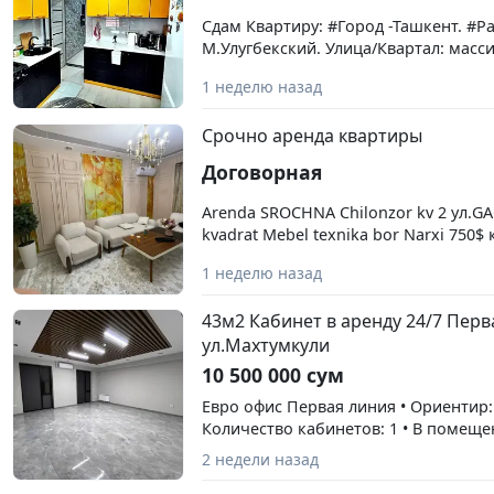
Сдам Квартиру: #Город -Ташкент. #Р
М.Улугбекский. Улица/Квартал: масси
Новострой. Ориентир: Эко- Базар. Ком
1 неделю назад
Этажность – 7. Площадь м² - 38. Опи
техника.(Стиралка,кондёр). Состояни
Срочно аренда квартиры
400 у.е. окончательно
Договорная
Arenda SROCHNA Chilonzor kv 2 ул.GA
kvadrat Mebel texnika bor Narxi 750$
(88)0661736
1 неделю назад
43м2 Кабинет в аренду 24/7 Перв
ул.Махтумкули
10 500 000 сум
Евро офис Первая линия • Ориентир:
Количество кабинетов: 1 • В помеще
Кондиционер, отопление. • На этаже
2 недели назад
раздельные с/у, лифт • Доступ 24/7 •