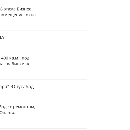
 8 этаже Бизнес
 помещение. окна
рное место с
ПА
00 кв.м., под
ла , кабинки не
Ориентир завод
к. Цена
зара" Юнусабад
баде,с ремонтом,с
.Оплата
Ориентир за