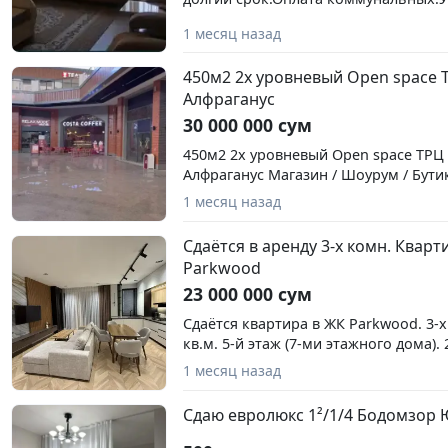
50%.Ориентир Ц-7 метроКосмонавто
1 месяц назад
Туркменистана и Кореи.
450м2 2х уровневый Open space Т
Алфраганус
30 000 000 сум
450м2 2х уровневый Open space ТРЦ A
Алфраганус Магазин / Шоурум / Бутик
Бургерная / Салона Красоты / Барб
1 месяц назад
свадебный салон Без алкогольная де
центральное место в ТРЦ - Высокая
Сдаётся в аренду 3-х комн. Кварт
бизнеса - Витражный вид - Коммуник
Parkwood
вода, 3-фазное электричество, цент
23 000 000 сум
канализация График работы идентиче
23:00, без выходных Каникулы на ре
Сдаётся квартира в ЖК Parkwood. 3-х
Предоплата 2 месяца Без риэлторск
кв.м. 5-й этаж (7-ми этажного дома). 
отдельная прачечная комната. Пол
1 месяц назад
укомплектованная. Вход в подъезд по
комплексе развитая инфраструктура 
Сдаю евролюкс 1²/1/4 Бодомзор
салон красоты, кафе, магазины и т.д.
своя парковая территория с беговой