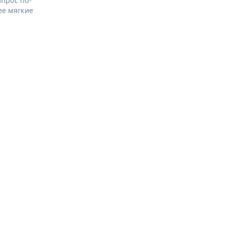
апрос по-
ее мягкие