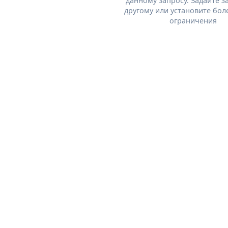
данному запросу. Задайте з
другому или установите бол
ограничения