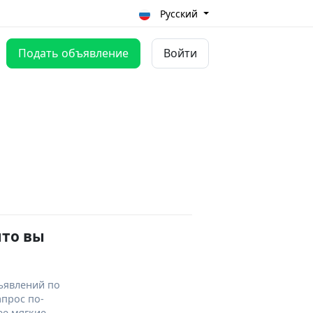
Русский
Подать объявление
Войти
что вы
ъявлений по
апрос по-
ее мягкие