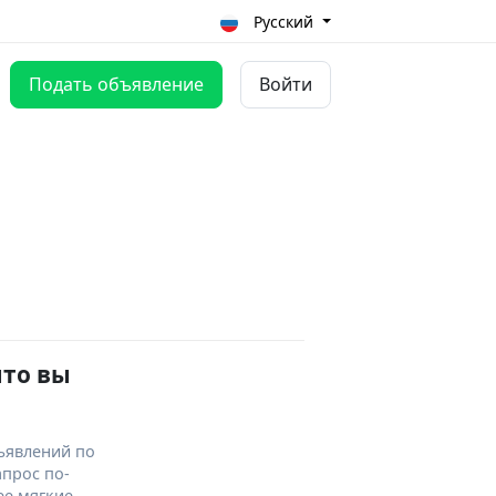
Русский
Подать объявление
Войти
что вы
ъявлений по
апрос по-
ее мягкие