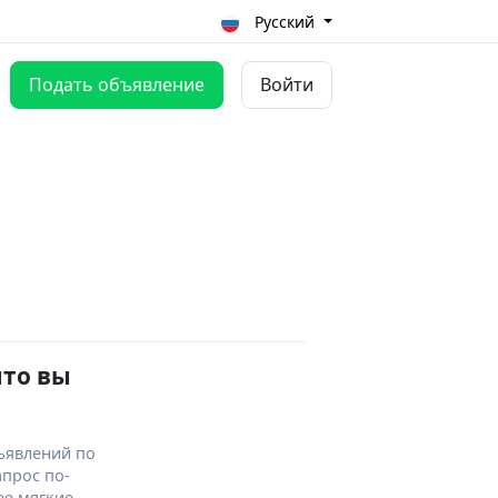
Русский
Подать объявление
Войти
что вы
ъявлений по
апрос по-
ее мягкие