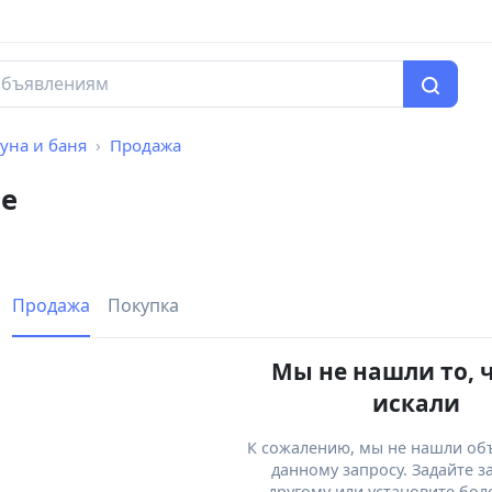
уна и баня
Продажа
не
Продажа
Покупка
Мы не нашли то, 
искали
К сожалению, мы не нашли об
данному запросу. Задайте з
другому или установите бол