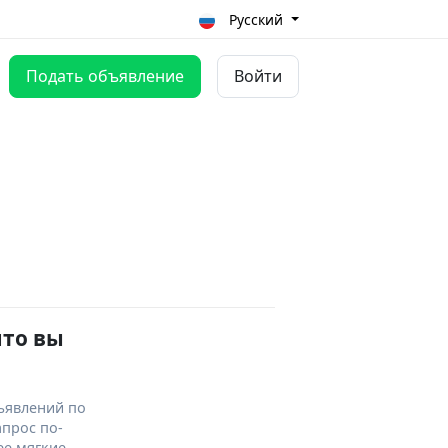
Русский
Подать объявление
Войти
что вы
ъявлений по
апрос по-
ее мягкие